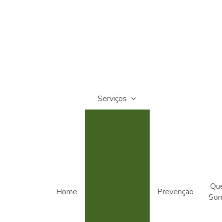
Serviços
Limpeza de
caixas d'água
Descupinização
Desratização
Desinsetização
Qu
Home
Prevenção
So
Controle
Integrado de