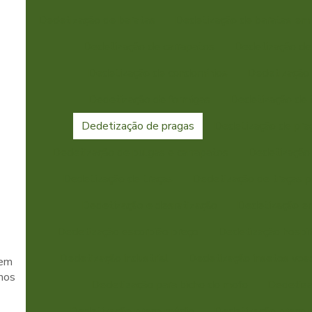
Dedetização de baratas
Dedetização de baratas em
Dedetização de carrapatos
Dedetização de
Dedetização de condomínios
Dedetização
Dedetização de formigas
Dedetização de i
Dedetização de pragas
Dedetização de pra
Dedetização de pulgas e carrapatos
Dedetização 
Dedetização de traças
Dedetização de traças p
Dedetização e desratização
Dedetização e
Dedetização escorpião preço
Dedetização hospit
Dedetização industrial
Dedetização insetos voa
em
mos
Dedetização para bicho do mofo
Dedetiza
Dedetização preço médio
Dedetização preço 