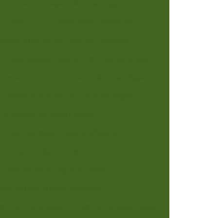
Empresa de lavagem de caixa d água
tizadora
Empresa dedetizadora de cupim
pecializada em controle de morcegos
mpresa especializada em controle de pragas
 especializada em limpeza de caixa d água
mpresas que fazem controle de pragas
Fornecedor de dedetização
Limpeza de caixa d água profissional
a de caixa d'água de condomínio
impeza de caixa d'água empresa
eza de caixa d'água residencial
ontrole de pragas
Orçamento dedetização