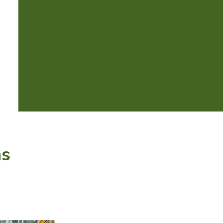
Preço dedetização baratas
Preço dedetizaçã
Prestação de serviço de dedetização
Quanto custa d
Quanto custa dedetização de baratas
Q
Serviço de controle de pragas
Serviço de dedet
Serviço de dedetização preço
Serviço de limpeza de
Valor de dedetizaçã
as