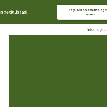
Faça seu orçamento ago
pecialistas!
mesmo
Informaçõe
Combate de pragas domésticas
Controle de 
Controle de formigas
Controle de inseto
Controle de mosquitos da dengue
Controle 
Controle de pragas
Controle de pragas aran
Controle de pragas e roedores
C
Controle de pragas e vetores em hospitais
Controle
Controle de pragas em condomínios
Control
Controle de pragas em estabelecimentos comerc