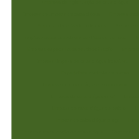
Empresa de higienização de caixa d água
Empresa de limpeza de caixa d água
Empresa dede
Empresa dedetizadora de ratos
Empresa es
Empresa especializada em controle de pombos
E
Empresa especializada em dedetização
Empresa
Empresa limpeza de caixa d água industrial
E
Especialista controle de pragas
Limpeza de caixa d água em condomínio
Limpeza de caixa d água valor
Limpez
Limpeza de caixa d'água de prédio
L
Limpeza de caixa d'água preço
Limp
Limpeza e manutenção de caixa d água
Orçamento c