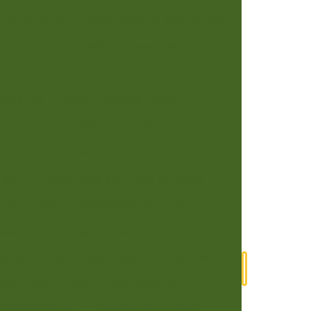
 apartamento
Dedetização de baratas preço
 casas
Dedetização de casas preço
 de cupim
Dedetização de escolas
ndústrias
Dedetização de insetos
gas urbanas
Dedetização de pulgas
de ratos
Dedetização de ratos e baratas
reço
Dedetização e controle de pragas
m empresas
Dedetização escorpião
alar
Dedetização indústria de alimentos
dores
Dedetização mosquito da dengue
Contato
ção preço
Dedetização preço m2
metro quadrado
Dedetização serviços