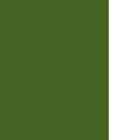
Controle de pragas em restaurantes
 de pragas na indústria alimentícia
gas preço
Controle de pragas ratos
ole de pragas urbanas cupim
Controle de pragas urbanas escorpião
ntrole de pragas urbanas pombos
role de pragas urbanas roedores
o apartamentos
Dedetização contra aranhas
a carrapatos
Dedetização contra cupim
 escorpião
Dedetização contra pernilongos
a ratos
Dedetização cozinha industrial
pim preço
Dedetização de aranhas