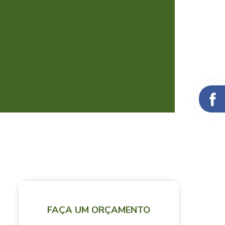
o carrapato
Preço dedetização ratos
edetização
Quanto custa dedetização cupim
uanto custa dedetização de pulgas
ização
Serviço de dedetização de ratos
 caixa d água
Valor de dedetização de ratos
o escorpião
FAÇA UM ORÇAMENTO