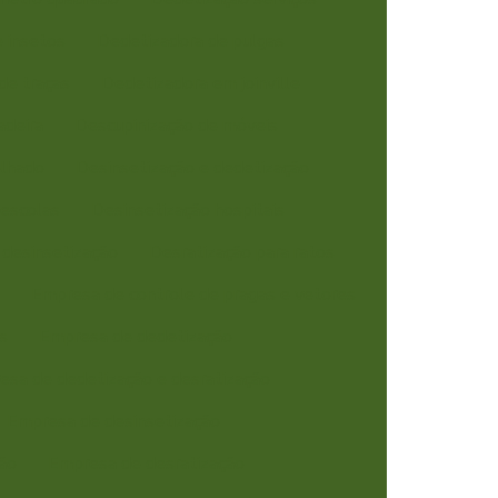
 insetos
Dedetizadora de pulgas
de traças
Dedetizadora em joinville
adeira
Descupinização de móveis
elhado
Desinsetização e dedetização
 escolas
Desinsetização hospitais
 desinsetização
Desratização para ratos
s
Empresa de controle de pragas e vetores
s
Empresa de dedetização
esa de dedetização e desratização
Empresa de desinsetização
ção
Empresa de desratização