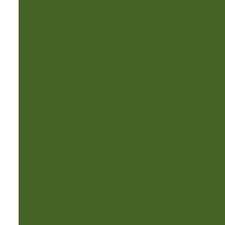
Controle de pragas em indústria de alimentos
Controle de pragas empresas
Controle
Controle de pragas pombo
Controle de pra
Controle de pragas urbanas
Contr
Controle de pragas urbanas desratização
Controle de pragas urbanas formigas
Co
Controle de pragas urbanas ratos
Cont
Controle de roedores em áreas urbanas
Dedetizaçã
Dedetização contra baratas
Dedetização contr
Dedetização contra cupim preço
Dedetização contra
Dedetização contra pulgas
Dedetização contr
Dedetização cupim de solo
Dedetização cu