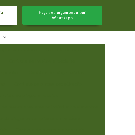
ra
Faça seu orçamento por
Whatsapp
s
cupim subterrâneo
Controle de cupins
s
Controle de insetos e roedores
de pombos
Controle de praga baratas
has
Controle de pragas dedetização
ontrole de pragas e vetores
 de pragas e vetores na indústria de alimentos
e de pragas em empresas alimentícias
iais
Controle de pragas em hospitais