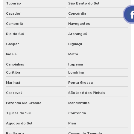
Tubarão
São Bento do Sul
Caçador
Concórdia
Camboriú
Navegantes
Rio do Sul
Araranguá
Gaspar
Biguaçu
Indaial
Mafra
Canoinhas
Itapema
Curitiba
Londrina
Maringá
Ponta Grossa
Cascavel
São José dos Pinhais
Fazenda Rio Grande
Mandirituba
Tijucas do Sul
Contenda
Agudos do Sul
Piên
Rio Negro
Campo do Tenente