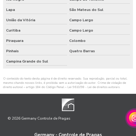
Lapa
São Mateus do Sul
União da Vitória
Campo Largo
Curitiba
Campo Largo
Piraquara
Colombo
Pinhais
Quatro Barras
Campina Grande do Sul
O conteúdo do texto desta página é de direito reservado. Sua reprodução, parcial ou total,
mesmo citando nossos links, é proibida sem a autorização do autor. Crime de violação de
direito autoral – artigo 184 do Código Penal –
Lei 9610/98 - Lei de direitos autorais
.
© 2026 Germany Controle de Pragas
Germany - Controle de Pragas