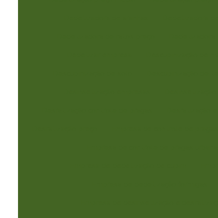
Dedetizadora de aranhas
Dedetizadora de
Dedetizadora de ratos preço
Dedetizadora 
Dedetizar empresa
Descupinização de m
Descupinização de solo
Descupinização de t
Desinsetização empresas
Desinsetização
Desratização controle de pragas
Desratização e
Desratização preço
Empresa de controle de praga
Empresa de controle de pragas urbana
Empresa de dedetização de cupim
Empr
Empresa de dedetização formigas
Empresa de desinsetização e desratiza