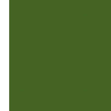
Controle de pragas em indústria de alimentos
Controle de pragas empresas
Controle
Controle de pragas pombo
Controle de pra
Controle de pragas urbanas
Contr
Controle de pragas urbanas desratização
Controle de pragas urbanas formigas
Co
Controle de pragas urbanas ratos
Cont
Controle de roedores em áreas urbanas
Dedetizaçã
Dedetização contra baratas
Dedetização contr
Dedetização contra cupim preço
Dedetização contra
Dedetização contra pulgas
Dedetização contr
Dedetização cupim de solo
Dedetização cu