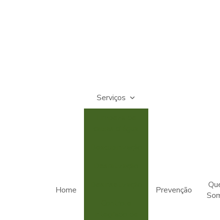
Serviços
Limpeza de
caixas d'água
Descupinização
Desratização
Desinsetização
Qu
Home
Prevenção
So
Controle
Integrado de