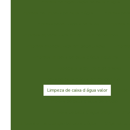
Empresa de higienização de caixa d água
Empresa de limpeza de caixa d água
Empresa dede
Empresa dedetizadora de ratos
Empresa es
Empresa especializada em controle de pombos
E
Empresa especializada em dedetização
Empresa
Empresa limpeza de caixa d água industrial
E
Especialista controle de pragas
Limpeza de caixa d água em condomínio
Limpeza de caixa d água valor
Limpez
Limpeza de caixa d'água de prédio
L
Limpeza de caixa d'água preço
Limp
Limpeza e manutenção de caixa d água
Orçamento c