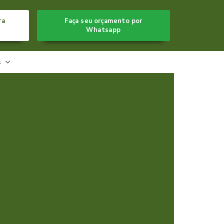
ra
Faça seu orçamento por
Whatsapp
s
cupim subterrâneo
Controle de cupins
s
Controle de insetos e roedores
de pombos
Controle de praga baratas
has
Controle de pragas dedetização
ontrole de pragas e vetores
 de pragas e vetores na indústria de alimentos
e de pragas em empresas alimentícias
iais
Controle de pragas em hospitais