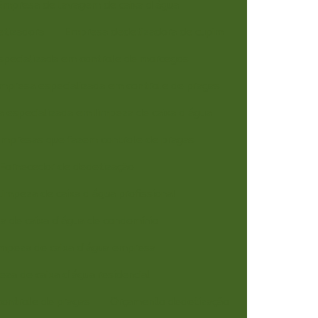
Empresa de lavagem de caixa d água
tizadora
Empresa dedetizadora de cupim
pecializada em controle de morcegos
mpresa especializada em controle de pragas
 especializada em limpeza de caixa d água
mpresas que fazem controle de pragas
Fornecedor de dedetização
Limpeza de caixa d água profissional
a de caixa d'água de condomínio
impeza de caixa d'água empresa
eza de caixa d'água residencial
ontrole de pragas
Orçamento dedetização