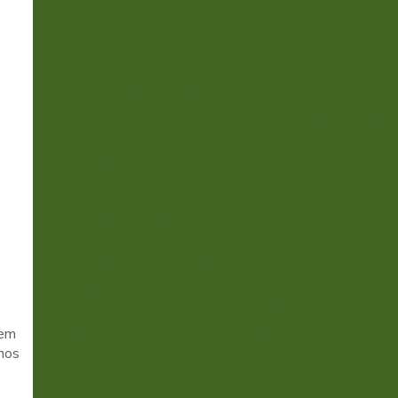
Dedetização de baratas
Dedetização de baratas em
Dedetização de carrapatos
Dedetização de
Dedetização de condomínios
Dedetização
Dedetização de formigas
Dedetização de i
Dedetização de pragas
Dedetização de pra
Dedetização de pulgas e carrapatos
Dedetização 
Dedetização de traças
Dedetização de traças p
Dedetização e desratização
Dedetização e
Dedetização escorpião preço
Dedetização hospit
Dedetização industrial
Dedetização insetos voa
em
mos
Dedetização para bicho do mofo
Dedetiza
Dedetização preço médio
Dedetização preço 