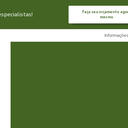
Faça seu orçamento ago
pecialistas!
mesmo
Informaçõe
Combate de pragas domésticas
Controle de 
Controle de formigas
Controle de inseto
Controle de mosquitos da dengue
Controle 
Controle de pragas
Controle de pragas aran
Controle de pragas e roedores
C
Controle de pragas e vetores em hospitais
Controle
Controle de pragas em condomínios
Control
Controle de pragas em estabelecimentos comerc