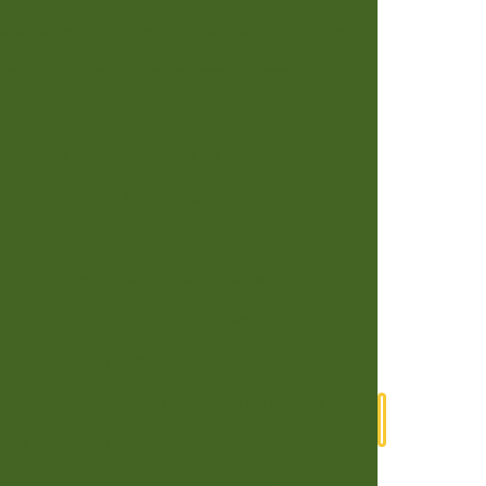
 apartamento
Dedetização de baratas preço
 casas
Dedetização de casas preço
 de cupim
Dedetização de escolas
ndústrias
Dedetização de insetos
gas urbanas
Dedetização de pulgas
de ratos
Dedetização de ratos e baratas
reço
Dedetização e controle de pragas
m empresas
Dedetização escorpião
alar
Dedetização indústria de alimentos
dores
Dedetização mosquito da dengue
Contato
ção preço
Dedetização preço m2
metro quadrado
Dedetização serviços