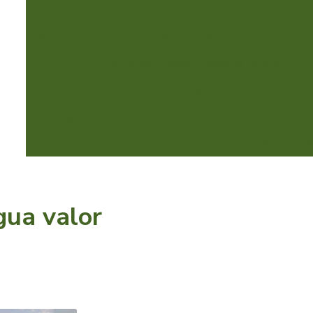
Preço dedetização baratas
Preço dedetizaçã
Prestação de serviço de dedetização
Quanto custa d
Quanto custa dedetização de baratas
Q
Serviço de controle de pragas
Serviço de dedet
Serviço de dedetização preço
Serviço de limpeza de
Valor de dedetizaçã
gua valor