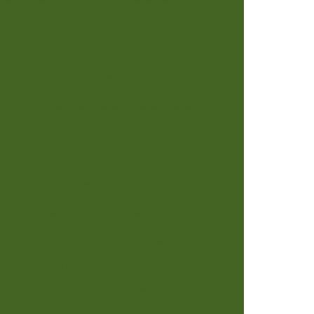
 insetos
Dedetizadora de pulgas
de traças
Dedetizadora em joinville
adeira
Descupinização de móveis
elhado
Desinsetização e dedetização
 escolas
Desinsetização hospitais
 desinsetização
Desratização para ratos
s
Empresa de controle de pragas e vetores
s
Empresa de dedetização
esa de dedetização e desratização
Empresa de desinsetização
ção
Empresa de desratização