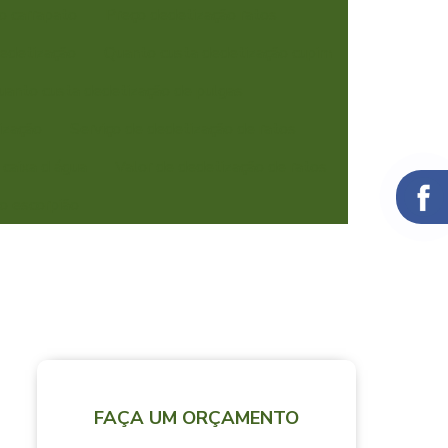
o carrapato
Preço dedetização ratos
edetização
Quanto custa dedetização cupim
uanto custa dedetização de pulgas
ização
Serviço de dedetização de ratos
 caixa d água
Valor de dedetização de ratos
o escorpião
FAÇA UM ORÇAMENTO