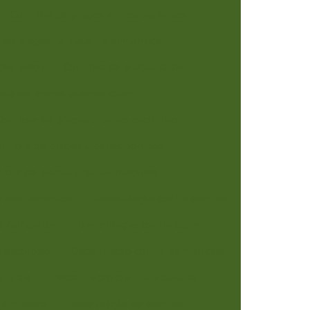
Controle de pragas em restaurantes
 de pragas na indústria alimentícia
gas preço
Controle de pragas ratos
ole de pragas urbanas cupim
Controle de pragas urbanas escorpião
ntrole de pragas urbanas pombos
role de pragas urbanas roedores
o apartamentos
Dedetização contra aranhas
a carrapatos
Dedetização contra cupim
 escorpião
Dedetização contra pernilongos
a ratos
Dedetização cozinha industrial
pim preço
Dedetização de aranhas