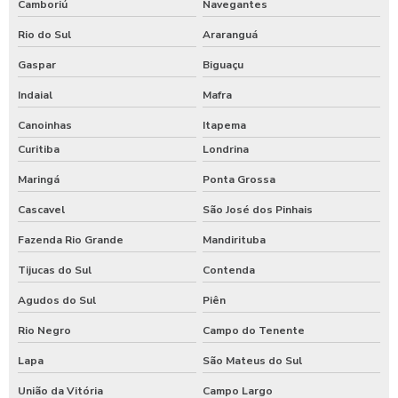
Camboriú
Navegantes
Rio do Sul
Araranguá
Gaspar
Biguaçu
Indaial
Mafra
Canoinhas
Itapema
Curitiba
Londrina
Maringá
Ponta Grossa
Cascavel
São José dos Pinhais
Fazenda Rio Grande
Mandirituba
Tijucas do Sul
Contenda
Agudos do Sul
Piên
Rio Negro
Campo do Tenente
Lapa
São Mateus do Sul
União da Vitória
Campo Largo