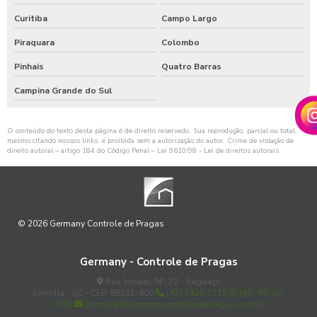
Curitiba
Campo Largo
Piraquara
Colombo
Pinhais
Quatro Barras
Campina Grande do Sul
O conteúdo do texto desta página é de direito reservado. Sua reprodução, parcial ou total,
mesmo citando nossos links, é proibida sem a autorização do autor. Crime de violação de
direito autoral – artigo 184 do Código Penal –
Lei 9610/98 - Lei de direitos autorais
.
© 2026 Germany Controle de Pragas
Germany - Controle de Pragas
Rua Indaial, Nº: 72 - Saguaçu
Joinville - SC - CEP: 89221-400
(47) 3426-7115
(47) 99760-
0330
germany@germanycontroledepragas.com.br