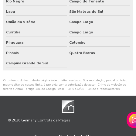
Rio Negro
Campo do Tenente
Lapa
São Mateus do Sul
União da Vitória
Campo Largo
Curitiba
Campo Largo
Piraquara
Colombo
Pinhais
Quatro Barras
Campina Grande do Sul
O conteúdo do texto desta página é de direito reservado. Sua reprodução, parcial ou total,
mesmo citando nossos links, é proibida sem a autorização do autor. Crime de violação de
direito autoral – artigo 184 do Código Penal –
Lei 9610/98 - Lei de direitos autorais
.
© 2026 Germany Controle de Pragas