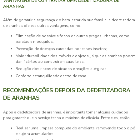
VANTAGENS DE CONTRATAR UMA DEDETIZADORA DE
ARANHAS
Além de garantir a segurança e o bem-estar da sua família, a
dedetizadora
de aranhas
oferece outras vantagens, como:
Eliminação de possíveis focos de outras pragas urbanas, como
baratas e mosquitos;
Prevenção de doenças causadas por esses insetos;
Maior durabilidade dos móveis e objetos, já que as aranhas podem
danificá-los ao construírem suas teias;
Redução dos riscos de picadas e reações alérgicas;
Conforto e tranquilidade dentro de casa.
RECOMENDAÇÕES DEPOIS DA DEDETIZADORA
DE ARANHAS
Após a
dedetizadora de aranhas
, é importante tomar alguns cuidados
para garantir que o serviço tenha o máximo de eficácia. Entre eles, estão:
Realizar uma limpeza completa do ambiente, removendo todo o pó
e sujeira acumulados;