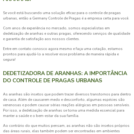
Se você está buscando uma solução eficaz para o controle de pragas
urbanas, então a Germany Controle de Pragas é a empresa certa para você.
Com anos de experiência no mercado, somos especialistas em
dedetização de aranhas e outras pragas, oferecendo serviços de qualidade
e garantia de satisfação aos nossos clientes.
Entre em contato conosco agora mesmo e faça uma cotação, estamos
prontos para ajudá-lo a resolver esse problema de maneira rápida e
segura!
DEDETIZADORA DE ARANHAS: A IMPORTÂNCIA
DO CONTROLE DE PRAGAS URBANAS
As aranhas são insetos que podem trazer diversos transtornos para dentro
de casa. Além de causarem medo e desconforto, algumas espécies são
venenosas e podem causar sérias reações alérgicas em pessoas sensíveis.
Por isso, a dedetização de aranhas se torna uma medida essencial para
manter a saúde e o bem-estar da sua família.
Ao contrário do que muitos pensam, as aranhas não são insetos próprios
das áreas rurais, elas também podem ser encontradas em ambientes