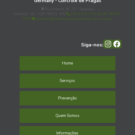
Germany - Controle de Pragas
Rua Indaial, Nº: 72 - Saguaçu
Joinville - SC - CEP: 89221-400
(47) 3426-7115
(47) 99760-
0330
germany@germanycontroledepragas.com.br
Siga-nos:
Home
Serviços
Prevenção
Quem Somos
Informações